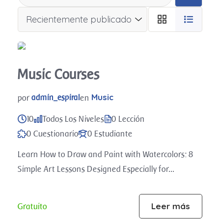
Music Courses
Music
por
en
admin_espiral
10
Todos Los Niveles
0 Lección
0 Cuestionario
0 Estudiante
Learn How to Draw and Paint with Watercolors: 8
Simple Art Lessons Designed Especially for...
Leer más
Gratuito