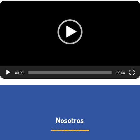
Reproductor
de
vídeo
00:00
00:00
Nosotros