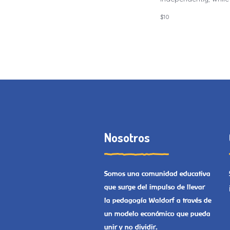
a
$10
c
i
ó
d
e
Nosotros
v
i
Somos una comunidad educativa
que surge del impulso de llevar
s
la pedagogía Waldorf a través de
un modelo económico que pueda
t
unir y no dividir.