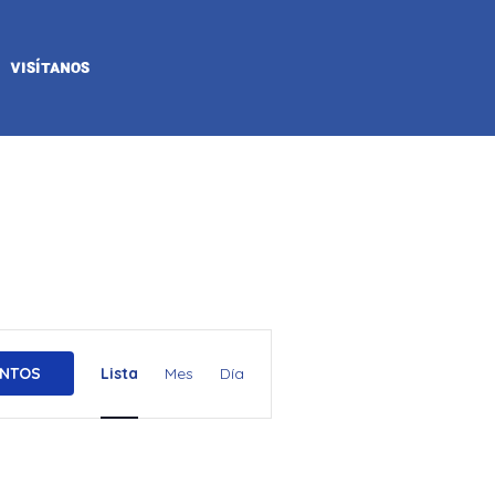
VISÍTANOS
N
ENTOS
Lista
Mes
Día
a
v
e