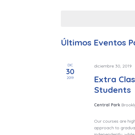
q
Busca
Seleccionar
Eventos
u
fecha.
para
e
la
d
Últimos Eventos 
palabra
clave.
a
y
DIC
diciembre 30, 2019
30
Extra Clas
n
2019
Students
a
v
Central Park
Brookl
e
Our courses are high 
approach to graduat
g
independently, whil