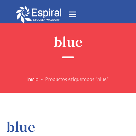
blue
Inicio
-
Productos etiquetados “blue”
blue