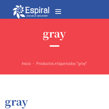
gray
Inicio
-
Productos etiquetados “gray”
gray