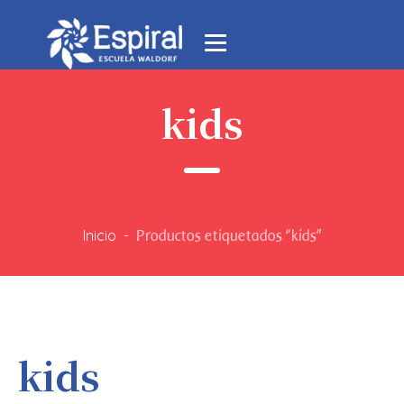
kids
Inicio
-
Productos etiquetados “kids”
kids