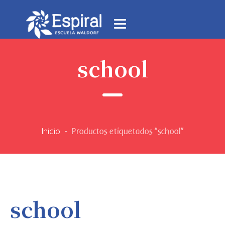
school
Inicio
-
Productos etiquetados “school”
school