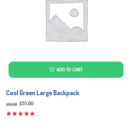
ADD TO CART
Cool Green Large Backpack
Original
Current
$
35.00
$
50.00
price
price
was:
is:
$50.00.
$35.00.