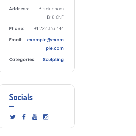
Address:
Birmingham
B18 6NF
Phone:
+1 222 333 444
Email:
example@exam
ple.com
Categories:
Sculpting
Socials