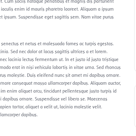
elit. Cum sociis natoque penatibus et magnis dis parturient
 iaculis enim id mauris pharetra laoreet. Aliquam a ipsum
et ipsum. Suspendisse eget sagittis sem. Nam vitae purus
e senectus et netus et malesuada fames ac turpis egestas.
inia. Sed nec dolor at lacus sagittis ultrices a et lorem.
c lacinia lectus fermentum ut. In et justo id justo tristique
modo erat in nisi vehicula lobortis in vitae urna. Sed rhoncus
urus molestie. Duis eleifend nunc sit amet mi dapibus ornare.
ornare consequat massa ullamcorper dapibus. Aliquam auctor,
im enim aliquet arcu, tincidunt pellentesque justo turpis id
i dapibus ornare. Suspendisse vel libero se. Maecenas
pien tortor, aliquet a velit ut, lacinia molestie velit.
lamcorper dapibus.