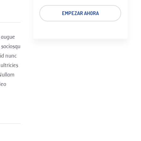
EMPEZAR AHORA
m augue
i sociosqu
 id nunc
ultricies
 Nullam
leo